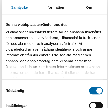
Vi har alla resurser inhouse
Samtycke
Information
Om
Vi letar alltid efter duktiga medarbetare
Arbetsmiljöpolicy
Denna webbplats använder cookies
Vi arbetar i hela Stockholms län
Vi använder enhetsidentifierare för att anpassa innehållet
och annonserna till användarna, tillhandahålla funktioner
Solna Högtrycksspolning är alltid tillgängliga!
för sociala medier och analysera vår trafik. Vi
Alla Solna Högtrycksspolings fordon är utrustade
vidarebefordrar även sådana identifierare och annan
med GPS
information från din enhet till de sociala medier och
Högtrycksspolning förr och nu
annons- och analysföretag som vi samarbetar med.
Dessa kan i sin tur kombinera informationen med annan
information som du har tillhandahållit eller som de har
Avloppsproblem
samlat in när du har använt deras tjänster.
Samtyckesval
Nödvändig
Avloppsproblem kan uppstå när som helst
Problem med kluckande avlopp
Inställningar