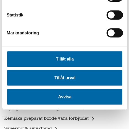
Rådgivning
Rotskärning & fräsning
Statistik
Rörinspektion
Marknadsföring
Rensningsmetoder
Hetvattenspolning
Tillåt alla
Högtrycksspolning
Tillåt urval
Rensmaskiner/Fräsverktyg
Fräsverktyg
Avvisa
Svopp
Tryckpistoler Skall aldrig användas
Kemiska preparat borde vara förbjudet
Sanering & avfuktning