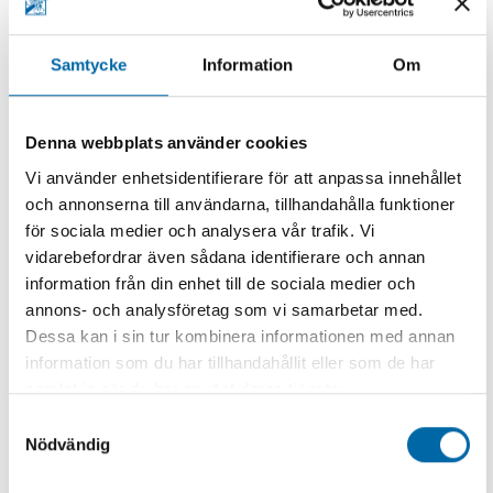
av våra medarbetare skall karaktärisera vår
vardag.
Samtycke
Information
Om
En minskad miljöpåverkan skall vara ledstjärna I
vår vardag och utveckling
Denna webbplats använder cookies
Vi skall sträva efter att erbjuda marknadens mest
Vi använder enhetsidentifierare för att anpassa innehållet
och annonserna till användarna, tillhandahålla funktioner
miljövänliga teknologi inom vår bransch och
för sociala medier och analysera vår trafik. Vi
kontinuerligt arbeta för att förbättra vårt miljöavtryck
vidarebefordrar även sådana identifierare och annan
inom alla våra affärsområden. Alla anställda
information från din enhet till de sociala medier och
skall känna till fördelarna med vår miljövänliga teknologi.
annons- och analysföretag som vi samarbetar med.
Vi har ett personligt ansvar att efterleva
Dessa kan i sin tur kombinera informationen med annan
rutiner för vårt miljöarbete inom vatten och
information som du har tillhandahållit eller som de har
energiförbrukning, hantering och transport av
samlat in när du har använt deras tjänster.
kemikalier, avfall och återanvändning av företagets
Samtyckesval
Nödvändig
tillgångar. Vi skall alltid bedriva vår
affärsverksamhet inom ramen för lagar och regler så